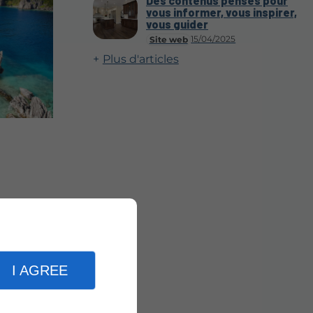
Des contenus pensés pour
vous informer, vous inspirer,
vous guider
15/04/2025
Site web
Plus d'articles
I AGREE