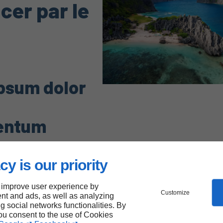
cer par le
psum dolor
entum
cy is our priority
or sit amet,
scing elit. Proin vel
 improve user experience by
Customize
nt and ads, as well as analyzing
venenatis tortor
ng social networks functionalities. By
ittis libero.
you consent to the use of Cookies