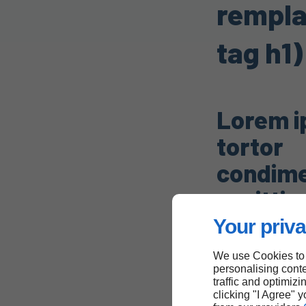
rempla
tag h1)
Lorem i
tortor
condim
sagittis
Your priva
Lorem ipsum dol
consectetur adipi
We use Cookies to
personalising conte
diam vulputate, 
traffic and optimizi
condimentum, sag
clicking "I Agree" 